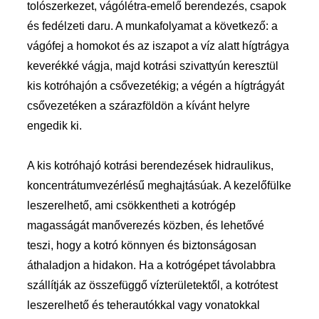
tolószerkezet, vágólétra-emelő berendezés, csapok
és fedélzeti daru. A munkafolyamat a következő: a
vágófej a homokot és az iszapot a víz alatt hígtrágya
keverékké vágja, majd kotrási szivattyún keresztül
kis kotróhajón a csővezetékig; a végén a hígtrágyát
csővezetéken a szárazföldön a kívánt helyre
engedik ki.
A kis kotróhajó kotrási berendezések hidraulikus,
koncentrátumvezérlésű meghajtásúak. A kezelőfülke
leszerelhető, ami csökkentheti a kotrógép
magasságát manőverezés közben, és lehetővé
teszi, hogy a kotró könnyen és biztonságosan
áthaladjon a hidakon. Ha a kotrógépet távolabbra
szállítják az összefüggő vízterületektől, a kotrótest
leszerelhető és teherautókkal vagy vonatokkal