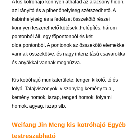
A kis kotróhajó könnyen áthalad az alacsony hídon,
az irányító és a pihenőhelyiség szétszedhető. A
kabinhelyiség és a fedélzet összekötő részei
könnyen leszerelhető kötések,.Felépítés: három
pontonból áll: egy főpontonból és két
oldalpontonból. A pontonok az összekötő elemekkel
vannak összekötve, és nagy intenzitású csavarokkal
és anyákkal vannak meghúzva.
Kis kotróhajó munkaterülete: tenger, kikötő, tó és
folyó. Talajviszonyok: viszonylag kemény talaj,
kemény homok, iszap, tengeri homok, folyami
homok, agyag, iszap stb.
Weifang Jin Meng kis kotróhajó Egyéb
testreszabható