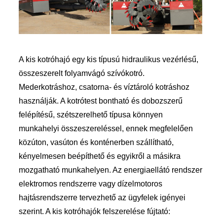
A kis kotróhajó egy kis típusú hidraulikus vezérlésű,
összeszerelt folyamvágó szívókotró.
Mederkotráshoz, csatorna- és víztároló kotráshoz
használják. A kotrótest bontható és dobozszerű
felépítésű, szétszerelhető típusa könnyen
munkahelyi összeszereléssel, ennek megfelelően
közúton, vasúton és konténerben szállítható,
kényelmesen beépíthető és egyikről a másikra
mozgatható munkahelyen. Az energiaellátó rendszer
elektromos rendszerre vagy dízelmotoros
hajtásrendszerre tervezhető az ügyfelek igényei
szerint. A kis kotróhajók felszerelése fújtató: