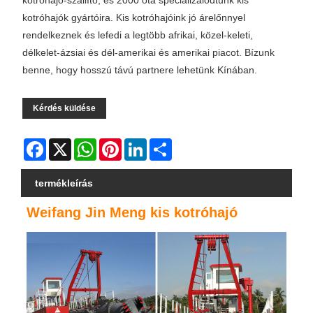
kotróhajó-szállító, és 2000 óta specializálódtunk kis
kotróhajók gyártóira. Kis kotróhajóink jó árelőnnyel
rendelkeznek és lefedi a legtöbb afrikai, közel-keleti,
délkelet-ázsiai és dél-amerikai és amerikai piacot. Bízunk
benne, hogy hosszú távú partnere lehetünk Kínában.
Kérdés küldése
Facebook
X
WhatsApp
Pinterest
LinkedIn
Share
termékleírás
Weifang Jin Meng kis kotróhajó