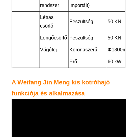
rendszer
importált)
Létras
Feszültség
50 KN
csörlő
Lengőcsörlő
Feszültség
50 KN
Vágófej
Koronaszerű
Φ1300mm
Erő
60 kW
A Weifang Jin Meng kis kotróhajó
funkciója és alkalmazása