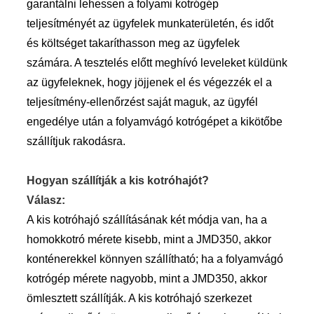
garantálni lehessen a folyami kotrógép
teljesítményét az ügyfelek munkaterületén, és időt
és költséget takaríthasson meg az ügyfelek
számára. A tesztelés előtt meghívó leveleket küldünk
az ügyfeleknek, hogy jöjjenek el és végezzék el a
teljesítmény-ellenőrzést saját maguk, az ügyfél
engedélye után a folyamvágó kotrógépet a kikötőbe
szállítjuk rakodásra.
Hogyan szállítják a kis kotróhajót?
Válasz:
A kis kotróhajó szállításának két módja van, ha a
homokkotró mérete kisebb, mint a JMD350, akkor
konténerekkel könnyen szállítható; ha a folyamvágó
kotrógép mérete nagyobb, mint a JMD350, akkor
ömlesztett szállítják. A kis kotróhajó szerkezet