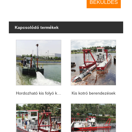
Kapcsolódó termékek
Hordozható kis folyó kotrási berendezés a tó kotrásához
Kis kotró berendezések