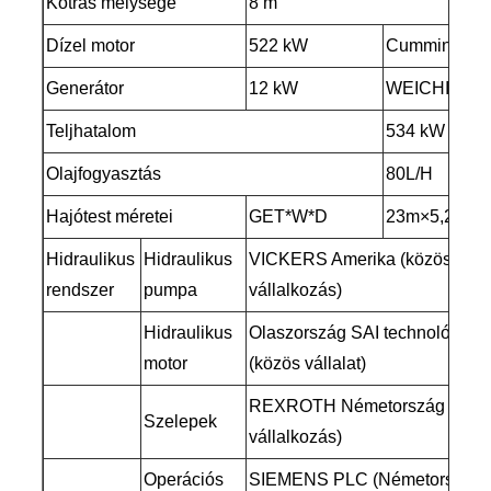
Kotrás mélysége
8 m
Dízel motor
522 kW
Cummins
Generátor
12 kW
WEICHIA
Teljhatalom
534 kW
Olajfogyasztás
80L/H
Hajótest méretei
GET*W*D
23m×5,2m×1
Hidraulikus
Hidraulikus
VICKERS Amerika (közös
rendszer
pumpa
vállalkozás)
Hidraulikus
Olaszország SAI technológia
motor
(közös vállalat)
REXROTH Németország (közö
Szelepek
vállalkozás)
Operációs
SIEMENS PLC (Németországb